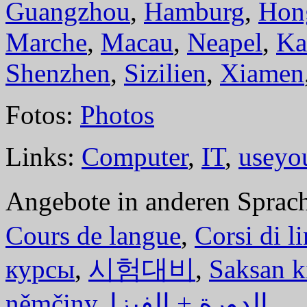
Guangzhou
,
Hamburg
,
Hon
Marche
,
Macau
,
Neapel
,
Ka
Shenzhen
,
Sizilien
,
Xiamen
Fotos:
Photos
Links:
Computer
,
IT
,
useyo
Angebote in anderen Sprac
Cours de langue
,
Corsi di l
курсы
,
시험대비
,
Saksan k
němčiny
,
الدورة + الفيزا