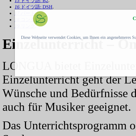
15
ドイツ語: B2
.
16
ドイツ語: DSH
.
17
パートナー
.
C
18
コンタクト
.
19
リンク
.
Diese Webseite verwendet Cookies, um Ihnen ein angenehmeres Su
Einzelunterricht – O
LONGUA bietet Einzelunter
Einzelunterricht geht der Le
Wünsche und Bedürfnisse de
auch für Musiker geeignet.
Das Unterrichtsprogramm ori