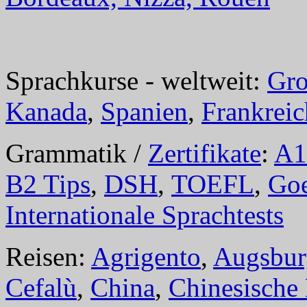
Sprachkurse - weltweit:
Gro
Kanada
,
Spanien
,
Frankreic
Grammatik /
Zertifikate
:
A1
B2 Tips
,
DSH
,
TOEFL
,
Goe
Internationale Sprachtests
Reisen:
Agrigento
,
Augsbur
Cefalù
,
China
,
Chinesische