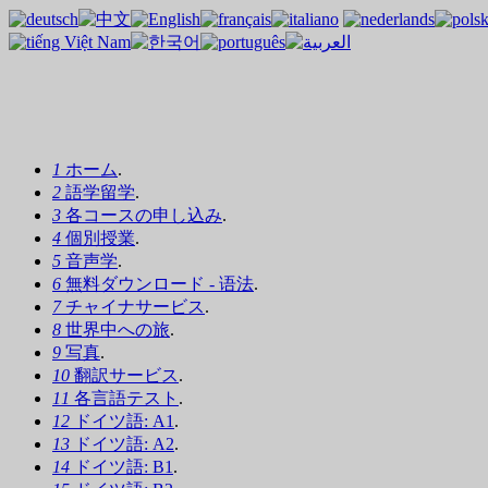
1
ホーム
.
2
語学留学
.
3
各コースの申し込み
.
4
個別授業
.
5
音声学
.
6
無料ダウンロード - 语法
.
7
チャイナサービス
.
8
世界中への旅
.
9
写真
.
10
翻訳サービス
.
11
各言語テスト
.
12
ドイツ語: A1
.
13
ドイツ語: A2
.
14
ドイツ語: B1
.