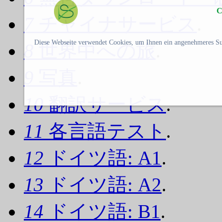
C
7
チャイナサービス
.
Diese Webseite verwendet Cookies, um Ihnen ein angenehmeres Su
8
世界中への旅
.
9
写真
.
10
翻訳サービス
.
11
各言語テスト
.
12
ドイツ語: A1
.
13
ドイツ語: A2
.
14
ドイツ語: B1
.