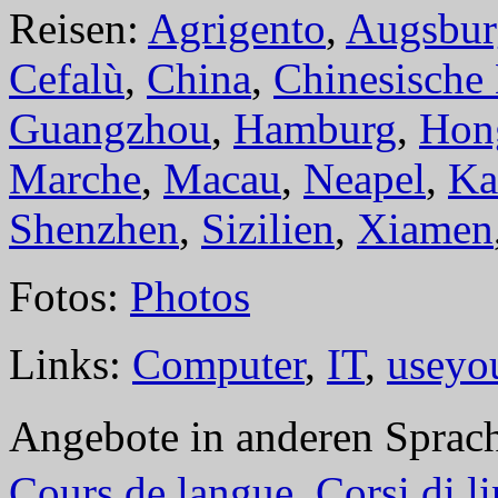
Reisen:
Agrigento
,
Augsbur
Cefalù
,
China
,
Chinesische
Guangzhou
,
Hamburg
,
Hon
Marche
,
Macau
,
Neapel
,
Ka
Shenzhen
,
Sizilien
,
Xiamen
Fotos:
Photos
Links:
Computer
,
IT
,
useyo
Angebote in anderen Sprac
Cours de langue
,
Corsi di l