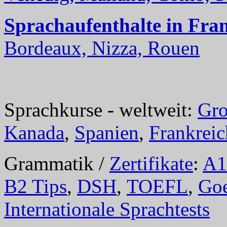
Sprachaufenthalte in Fra
Bordeaux, Nizza, Rouen
Sprachkurse - weltweit:
Gro
Kanada
,
Spanien
,
Frankreic
Grammatik /
Zertifikate
:
A1
B2 Tips
,
DSH
,
TOEFL
,
Goe
Internationale Sprachtests