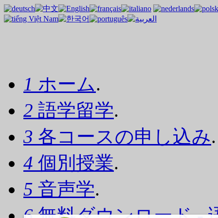
1
ホーム
.
2
語学留学
.
3
各コースの申し込み
.
4
個別授業
.
5
音声学
.
6
無料ダウンロード - 