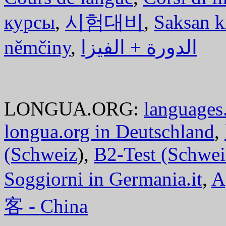
курсы
,
시험대비
,
Saksan k
němčiny
,
الدورة + الفيزا
LONGUA.ORG:
languages.
longua.org in Deutschland
,
(Schweiz
),
B2-Test (Schwei
Soggiorni in Germania.it
,
A
客 - China