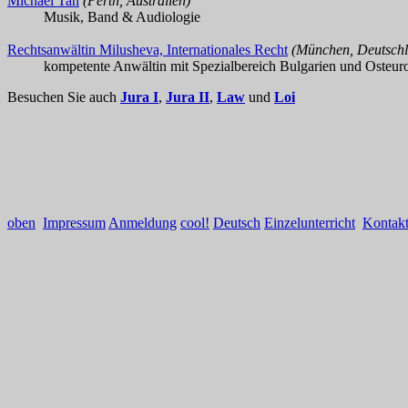
Michael Tan
(Perth, Australien)
Musik, Band & Audiologie
Rechtsanwältin Milusheva, Internationales Recht
(München, Deutsch
kompetente Anwältin mit Spezialbereich Bulgarien und Osteur
Besuchen Sie auch
Jura I
,
Jura II
,
Law
und
Loi
oben
Impressum
Anmeldung
cool!
Deutsch
Einzelunterricht
Kontak