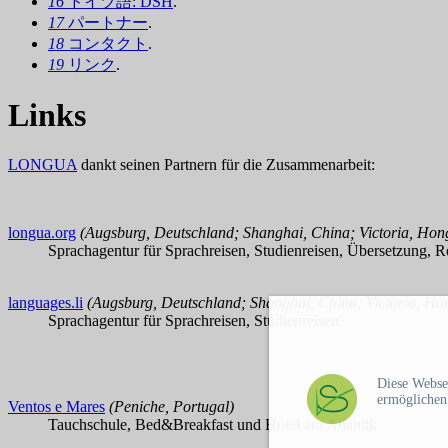
16
ドイツ語: DSH
.
17
パートナー
.
18
コンタクト
.
19
リンク
.
Links
LONGUA
dankt seinen Partnern für die Zusammenarbeit:
longua.org
(Augsburg, Deutschland; Shanghai, China; Victoria, Ho
Sprachagentur für Sprachreisen, Studienreisen, Übersetzung, R
languages.li
(Augsburg, Deutschland; Shanghai, China; Victoria, H
Sprachagentur für Sprachreisen, Studienreisen
Diese Webse
ermöglichen
Ventos e Mares
(Peniche, Portugal)
Tauchschule, Bed&Breakfast und Hotel am Atlantik