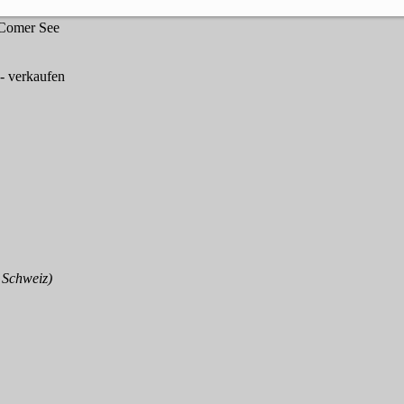
 Comer See
- verkaufen
/ Schweiz)