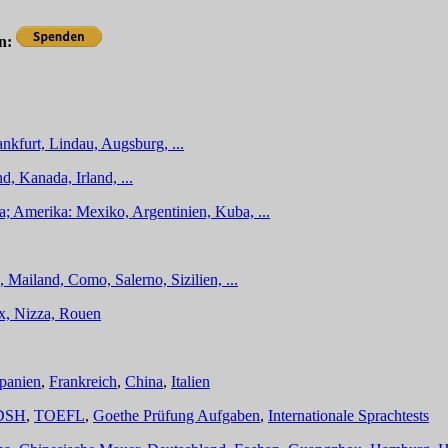
en:
nkfurt, Lindau, Augsburg, ...
d, Kanada, Irland, ...
a; Amerika: Mexiko, Argentinien, Kuba, ...
 Mailand, Como, Salerno, Sizilien, ...
ux, Nizza, Rouen
panien
,
Frankreich
,
China
,
Italien
DSH
,
TOEFL
,
Goethe Prüfung Aufgaben
,
Internationale Sprachtests