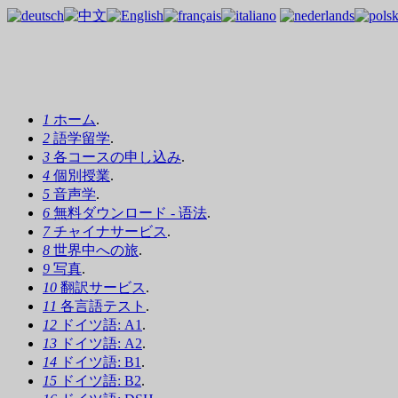
1
ホーム
.
2
語学留学
.
3
各コースの申し込み
.
4
個別授業
.
5
音声学
.
6
無料ダウンロード - 语法
.
7
チャイナサービス
.
8
世界中への旅
.
9
写真
.
10
翻訳サービス
.
11
各言語テスト
.
12
ドイツ語: A1
.
13
ドイツ語: A2
.
14
ドイツ語: B1
.
15
ドイツ語: B2
.