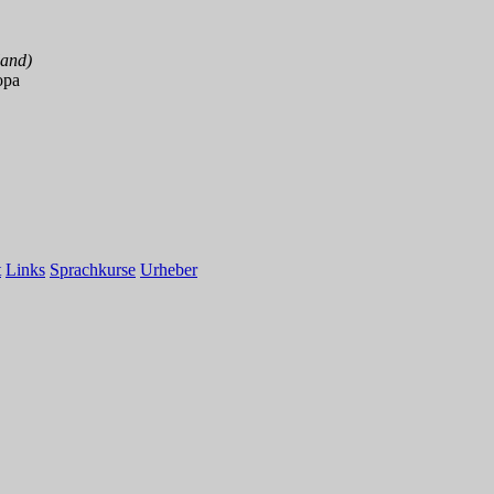
land)
opa
t
Links
Sprachkurse
Urheber