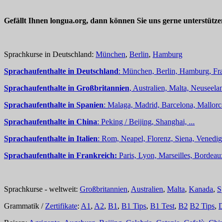
Gefällt Ihnen longua.org, dann können Sie uns gerne unterstütz
Sprachkurse in Deutschland:
München
,
Berlin
,
Hamburg
Sprachaufenthalte in Deutschland
: München, Berlin, Hamburg, Fra
Sprachaufenthalte in Großbritannien
, Australien, Malta, Neuseelan
Sprachaufenthalte in Spanien
: Malaga, Madrid, Barcelona, Mallorc
Sprachaufenthalte in China
: Peking / Beijing, Shanghai, ...
Sprachaufenthalte in Italien
: Rom, Neapel, Florenz, Siena, Venedig,
Sprachaufenthalte in Frankreich:
Paris, Lyon, Marseilles, Bordea
Sprachkurse - weltweit:
Großbritannien
,
Australien
,
Malta
,
Kanada
,
S
Grammatik /
Zertifikate
:
A1
,
A2
,
B1
,
B1 Tips
,
B1 Test
,
B2
B2 Tips
,