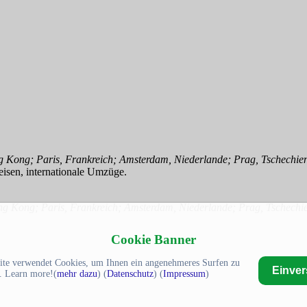
ng Kong; Paris, Frankreich; Amsterdam, Niederlande; Prag, Tschechi
eisen, internationale Umzüge.
ong Kong; Paris, Frankreich; Amsterdam, Niederlande; Prag, Tschech
Cookie Banner
ite verwendet Cookies, um Ihnen ein angenehmeres Surfen zu
Einve
. Learn more!(
mehr dazu
) (
Datenschutz
) (
Impressum
)