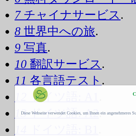
7
チャイナサービス
.
8
世界中への旅
.
9
写真
.
10
翻訳サービス
.
11
各言語テスト
.
12
ドイツ語: A1
.
C
13
ドイツ語: A2
.
Diese Webseite verwendet Cookies, um Ihnen ein angenehmeres Su
14
ドイツ語: B1
.