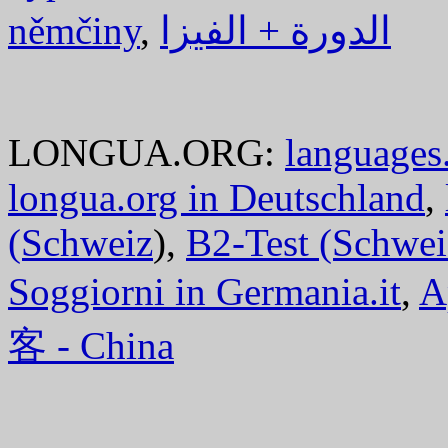
němčiny
,
الدورة + الفيزا
LONGUA.ORG:
languages.
longua.org in Deutschland
,
(Schweiz
),
B2-Test (Schwei
Soggiorni in Germania.it
,
A
客 - China