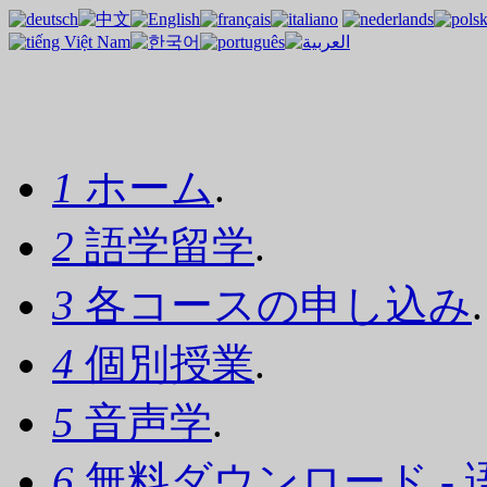
1
ホーム
.
2
語学留学
.
3
各コースの申し込み
.
4
個別授業
.
5
音声学
.
6
無料ダウンロード - 