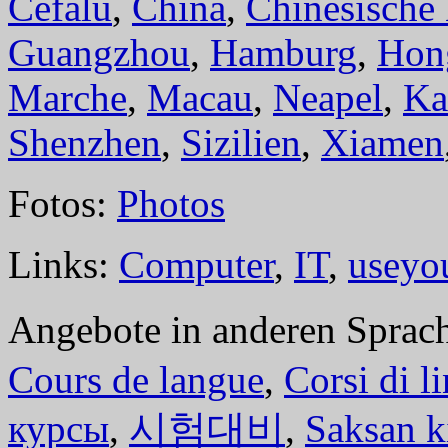
Cefalù
,
China
,
Chinesische
Guangzhou
,
Hamburg
,
Hon
Marche
,
Macau
,
Neapel
,
Ka
Shenzhen
,
Sizilien
,
Xiamen
Fotos:
Photos
Links:
Computer
,
IT
,
useyo
Angebote in anderen Sprac
Cours de langue
,
Corsi di l
курсы
,
시험대비
,
Saksan k