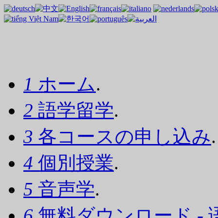
1
ホーム
.
2
語学留学
.
3
各コースの申し込み
.
4
個別授業
.
5
音声学
.
6
無料ダウンロード - 