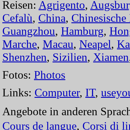
Reisen:
Agrigento
,
Augsbur
Cefalù
,
China
,
Chinesische
Guangzhou
,
Hamburg
,
Hon
Marche
,
Macau
,
Neapel
,
Ka
Shenzhen
,
Sizilien
,
Xiamen
Fotos:
Photos
Links:
Computer
,
IT
,
useyo
Angebote in anderen Sprac
Cours de langue
,
Corsi di l