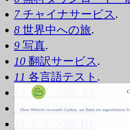
7
チャイナサービス
.
8
世界中への旅
.
9
写真
.
10
翻訳サービス
.
11
各言語テスト
.
12
ドイツ語: A1
.
C
13
ドイツ語: A2
.
Diese Webseite verwendet Cookies, um Ihnen ein angenehmeres Su
14
ドイツ語: B1
.