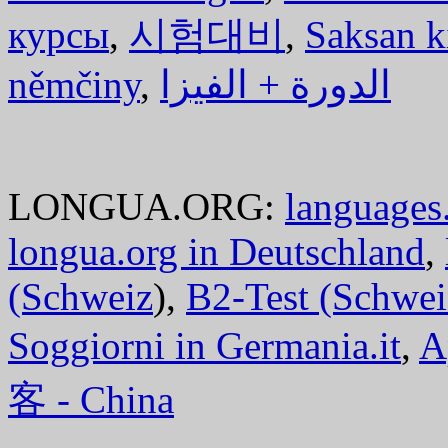
курсы
,
시험대비
,
Saksan k
němčiny
,
الدورة + الفيزا
LONGUA.ORG:
languages.
longua.org in Deutschland
,
(Schweiz
),
B2-Test (Schwei
Soggiorni in Germania.it
,
A
客 - China